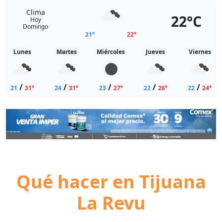
Clima
22°C
Hoy
Domingo
21°
22°
Lunes
Martes
Miércoles
Jueves
Viernes
/
/
/
/
/
21
31°
24
31°
23
27°
22
26°
22
24°
Qué hacer en Tijuana
La Revu