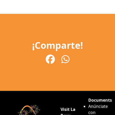
¡Comparte!
Documents
Anúnciate
Visit La
con